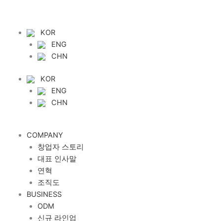
콘
텐
츠
KOR
로
ENG
건
CHN
너
뛰
KOR
기
ENG
CHN
COMPANY
창업자 스토리
대표 인사말
연혁
조직도
BUSINESS
ODM
신규 라인업