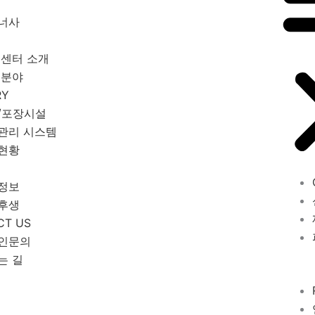
너사
 센터 소개
 분야
RY
/포장시설
관리 시스템
현황
E
정보
후생
CT US
인문의
는 길