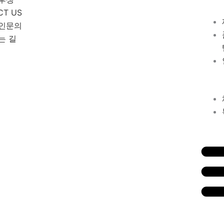
CT US
인문의
는 길