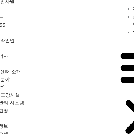
 인사말
도
SS
M
 라인업
너사
 센터 소개
 분야
RY
/포장시설
관리 시스템
현황
E
정보
후생