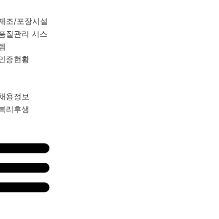
제조/포장시설
품질관리 시스
템
인증현황
채용정보
복리후생