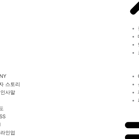
NY
자 스토리
 인사말
도
SS
M
 라인업