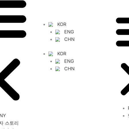
KOR
ENG
CHN
KOR
ENG
CHN
NY
자 스토리