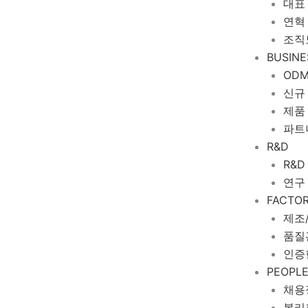
대표
연혁
조직
BUSINE
OD
신규
제품
파트
R&D
R&D
연구
FACTO
제조
품질
인증
PEOPL
채용
복리